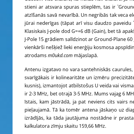
stieni ar atsvara spuras stieplēm, tas ir `Groun
atzīšanās savā nevarībā. Un negribās tak veca el
jūrai nederīgas (tāpat arī visu daudzo paveidu `Y
Klasiskais J-pole dod G=+6 dB (Gain), bet tā apak
J-Pole 15 grādiem salīdzinot ar Ground-Plane 60 g
vienkārši nešķiež lieki enerģiju kosmosa apspīdin
atrodams
m0ukd.com
mājaslapā.
Antenu izgatavo no vara santehniskās caurules, vēl
svarīgākais ir kolinearitāte un izmēru precizitāt
kusnis), izmantojot atbilstošus U veida vai vi
ir 2-3 MHz, bet otrajā 3-5 MHz. Mums vajag 6 MHz
īstais, kam jāstrādā, ja pat neviens cits vairs
pieļaujamā. Tā ka tomēr antena jāskaņo uz dia
izrādījās, ka tāda jautājuma nostādne ir pras
kalkulatora zīmju skaitu 159,66 MHz.