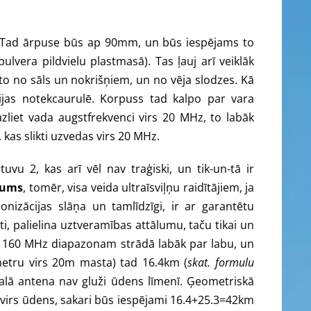
m. Tad ārpuse būs ap 90mm, un būs iespējams to
lvera pildvielu plastmasā). Tas ļauj arī veiklāk
t to no sāls un nokrišņiem, un no vēja slodzes. Kā
cijas notekcaurulē. Korpuss tad kalpo par vara
azliet vada augstfrekvenci virs 20 MHz, to labāk
, kas slikti uzvedas virs 20 MHz.
vu 2, kas arī vēl nav traģiski, un tik-un-tā ir
lums
, tomēr, visa veida ultraīsviļņu raidītājiem, ja
nizācijas slāņa un tamlīdzīgi, ir ar garantētu
ti, palielina uztveramības attālumu, taču tikai un
as 160 MHz diapazonam strādā labāk par labu, un
metru virs 20m masta) tad 16.4km (
skat. formulu
galā antena nav gluži ūdens līmenī. Ģeometriskā
0m virs ūdens, sakari būs iespējami 16.4+25.3=42km