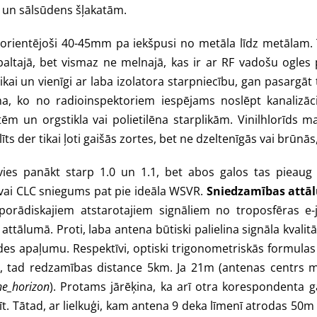
a un sālsūdens šļakatām.
, orientējoši 40-45mm pa iekšpusi no metāla līdz metāla
altajā, bet vismaz ne melnajā, kas ir ar RF vadošu ogles pu
 tikai un vienīgi ar laba izolatora starpniecību, gan pasargā
ena, ko no radioinspektoriem iespējams noslēpt kanalizā
ēm un orgstikla vai polietilēna starplikām. Vinilhlorīds m
īts der tikai ļoti gaišās zortes, bet ne dzeltenīgās vai brūnās
es panākt starp 1.0 un 1.1, bet abos galos tas pieaug tu
 vai CLC sniegums pat pie ideāla WSVR.
Sniedzamības attā
porādiskajiem atstarotajiem signāliem no troposfēras e-jo
ttālumā. Proti, laba antena būtiski palielina signāla kvalitā
odes apaļumu. Respektīvi, optiski trigonometriskās formul
ns, tad redzamības distance 5km. Ja 21m (antenas centrs 
he_horizon
). Protams jārēķina, ka arī otra korespondenta 
tīt. Tātad, ar lielkuģi, kam antena 9 deka līmenī atrodas 5