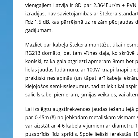
vienīgajiem Latvijā ir 8D par 2.364Eur/m + PV
izrādījās, nav savietojamības ar štekera standart
līdz 1.5 dB, kas pārrēķinā uz reizām pēc jaudas d
gadījumam.
Mazliet par kabeļa štekera montāžu: tikai nesmej
RG213 domāto, bet tam vītnes daļa, ko skrūvē 
koniski, tā ka galā atgriezti apmēram 8mm bet p
lielas jaudas lodāmuru, ar 100W knapi-knapi piet
praktiski neslapinās (un tāpat arī kabeļa ekrān
klejojošos semi-īsslēgumus, tad atliek tikai aspi
salicilskābe, piemēram, ķīmijas veikalos, vai altern
Lai izslēgtu augstfrekvences jaudas iešanu lejā p
par 0,45m (!!) no jebkādām metaliskām vismām va
var aizstāt ar 4-6 kabeļa vijumiem ar diametr
pussprīdis līdz sprīdis. Spole lieliski ierakstā