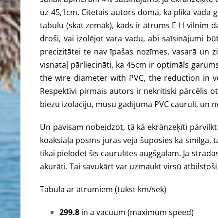
uz 45,1cm. Citētais autors domā, ka plika vada g
tabulu (skat zemāk), kāds ir ātrums E-H vilnim 
droši, vai izolējot vara vadu, abi saīsinājumi
precizitātei te nav īpašas nozīmes, vasarā un z
visnataļ pārliecināti, ka 45cm ir optimāls garum
the wire diameter with PVC, the reduction in v
Respektīvi pirmais autors ir nekritiski pārcēlis 
biezu izolāciju, mūsu gadījumā PVC cauruli, un ne
Un pavisam nobeidzot, tā kā ekrānzeķīti pārvilkt 
koaksiāļa posms jūras vējā šūposies kā smilga, ta
tikai pielodēt šīs caurulītes augšgalam. Ja strād
akurāti. Tai savukārt var uzmaukt virsū atbilstoš
Tabula ar ātrumiem (tūkst km/sek)
299.8
in a vacuum (maximum speed)