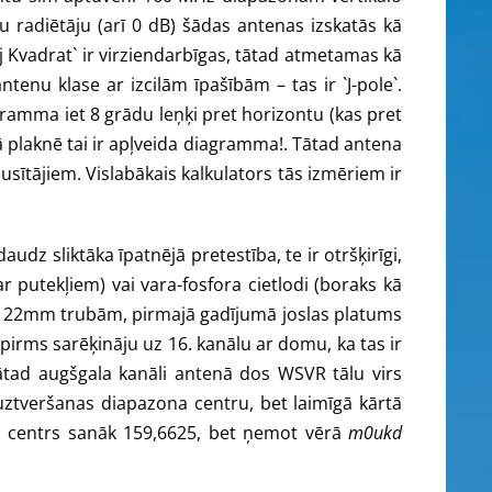
pu radiētāju (arī 0 dB) šādas antenas izskatās kā
j Kvadrat` ir virziendarbīgas, tātad atmetamas kā
ntenu klase ar izcilām īpašībām – tas ir `J-pole`.
agramma iet 8 grādu leņķi pret horizontu (kas pret
lā plaknē tai ir apļveida diagramma!. Tātad antena
usītājiem. Vislabākais kalkulators tās izmēriem ir
udz sliktāka īpatnējā pretestība, te ir otršķirīgi,
ar putekļiem) vai vara-fosfora cietlodi (boraks kā
ai 22mm trubām, pirmajā gadījumā joslas platums
pirms sarēķināju uz 16. kanālu ar domu, ka tas ir
 tātad augšgala kanāli antenā dos WSVR tālu virs
ztveršanas diapazona centru, bet laimīgā kārtā
ad centrs sanāk 159,6625, bet ņemot vērā
m0ukd