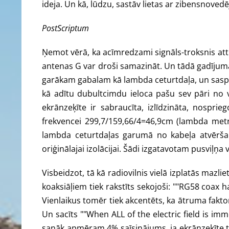
ideja. Un kā, lūdzu, sastāv lietas ar zibensnoved
PostScriptum
Ņemot vērā, ka acīmredzami signāls-troksnis att
antenas G var droši samazināt. Un tādā gadījumā S
garākam gabalam kā lambda ceturtdaļa, un saspiež 
kā adītu dubultcimdu ieloca pašu sev pāri no 
ekrānzeķīte ir sabraucīta, izlīdzināta, nospri
frekvencei 299,7/159,66/4=46,9cm (lambda metro
lambda ceturtdaļas garumā no kabeļa atvēršana
oriģinālajai izolācijai. Šādi izgatavotam pusviļņa 
Visbeidzot, tā kā radiovilnis vielā izplatās mazli
koaksiāļiem tiek rakstīts sekojoši: ""RG58 coax h
Vienlaikus tomēr tiek akcentēts, ka ātruma faktors 
Un sacīts ""When ALL of the electric field is imme
sanāk apmēram 4% saīsinājums, ja ekrānzeķīte tiek