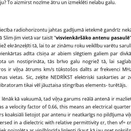
ēju? To aizmirst nozīme ātru un izmeklēti nelabu galu.
iecība radiohorizontu jahtas gadījumā ietekmē gandrīz nek
lim-Jim vietā var taisīt "
visvienkāršāko antenu pasaulē
ekrānzeķīti tā, lai to ar zināmu roku veiklību varētu sarullēt
vienkārtas adīta cīsiņa ar abiem slēgtiem galiem par divk
egota un nostiprināta, tās brīvo galu nogriež tā, lai sa
s ir viļņa ātrums km/s tūkstošos dalīts ar frekvenci MHz)
s vietas. Sic, zeķīte NEDRĪKST elektriski saskarties ar 
vibratoram tikai vēl jāuztaisa stingrības elements- turētājs.
et lēnāk kā vakuumā, tad viļņa garums reālā antenā ir mazliet
as a velocity factor of 0.66, this means an electrical quarter
koaksiāli lietojot par antenu ir neatkarīgs no pildījuma viļņu
rsed in a dielectric with relative permittivity εr, then vf= εr
 noizolēta ar vinilhlorīda liplenti (kaut kā jau pret nokriš