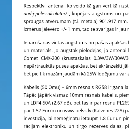
Respektīvi, antenai, ko veido kā gari vertikāli 
and-j-pole-calculator/
, kopējais augstums no pa
spraugas atvērumam (t.i. metāla) 901.917 mm, 
izmērus jāievēro +/- 1 mm, tad te svarīgas ir jau
Iebarošanas vietas augstums no pašas apakšas līd
un materiāls. Jo augstāk pielodējas, jo antenai 
Comet CMX-200 (krustaskalas 0.3W/3W/30W/300
nepārtrauktās puses apakšas, bet ekrānzeķīti jālo
bet pie tik mazām jaudām kā 25W lodējumu var aizs
Kabelis (50 Omu) – 6mm resnais RG58 ir gana labs
Tāpēc jāpērk vismaz 10mm resnais kabelis, pie
un LDF4-50A (2.67 dB), bet tas ir par resnu PL269
par 1.57 Eur/m un www.belss.lv (Kalvenes 22A) pa
investīcija, lai nemēģinātu ietaupīt 1.8 Eur un p
rācijām elektroniku un tirgo rezerves daļas, p