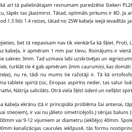
N kā arī tā palielinātajam resnumam paredzētie štekeri PL
u, tāpēc tas jāaizmirst. Tātad, optimāls pirkums ir 8D. Ja 
od 1.3 līdz 1.4 reizes, tātad no 25W kabeļa ieejā ievadītās
ieties, bet tā nepavisam nav tik vienkārša kā šķiet. Proti,
uz kabeļa, ir apmēram 1 mm par tievu. Risinājums ir vienā
ie saknes 3mm. Tad uzmava labi uzskrūvējas un iegriezums pi
iek, turklāt tie 4 gab apmēram 2mm caurumiņi, kas domāti lai
zeķe), nu re, tādi nu mums tie ražotāji ir. Tā kā ortofos
rīna tablete spirtā (sic, Eiropas aspirīns neder, tas satur lo
atīvi, Nātrija salicilāts. Otrā viela šķīst ūdenī un nešķīst spir
a kabeļa ekrānu (tā ir principiāla problēma šai antenai, tā
i stieņiem), ir vai nu jālieto simetrizējošs J sērijas balu
u 100mm vai 9-12 vijumiem ar diametru (iekšējo) 40mm. Sp
s 100mm kanalizācijas caurules iekšpusē, tās formu nostipri