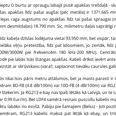
izstieptu O burtu ar spraugu labajā pusē apakšas trešdaļā - 
šas apakšas līdz pašai augšai (pēc metāla) ir 1371.665 m
lejas raga augstums no apakšas līdz tai pašai spraugai (
 mm desmitdaļas) 18.790 mm. Sic, milimetru daļas saprātīgi n
z kabeļa dzīslas lodējuma vietai 93.950 mm, bet vispār, tas 
lielāka viļņu pretestība, līdz pat kiloomiem, jo zemāk, lī
W/3000W pie frekvencēm 180 kHz-200 MHz). Centrālo koa
dē pie labās īsās štangas apakšas. Kabeli drīkst ievērt ant
tāt ar skrūvskavu (vara!!, saplacinot tievāku caurules gabal
 tikai īsos pāris metru attālumos, bet ja masts parasti ir 
mēram 8D-FB (4.8 dB/100m) vai 10D-FB (4 dB/100m) vai RG21
 štekerim. Ja RG213 e-bay nav īpaši lētāks kā Latvijā, un te
r 0.99 Eur/m). Bet LDF4 samērā resnais puscollu kabelis maks
irktu labāko no esošā. Pabiju pie šamajiem (Belss) - ļoti poz
iemēram, RG213 kabelis maksā pat lētāk kā ebay, un trīsre