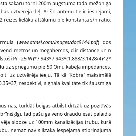
krasta sakaru torni 200m augstumā tādā mežonīgā
bas uztvērējā dēļ. Ar šo antenu tie ir iespējami,
2 reizes lielāku attālumu pie konstanta s/n ratio.
ormula (
www.atmel.com/Images/doc9144.pdf
) dos
ekvenci metros un megahercos, d ir distance un n
bilstoši Pr=25(W)*7.943*7.943*(1.888/3.1428/4)^2*
audu uz spriegumu pie 50 Omu kabeļa impedances,
ti uz uztvērēja ieeju. Tā kā `Kobra` maksimālā
.35=37, respektīvi, signāla kvalitāte tik šausmīgā
smas, turklāt beigas atbilst drīzāk uz pozitīvās
iet brīnišķīgi, tad pašu galveno draudu esat palaidis
vēja slodze uz 100mm kanalizācijas trubu, kurā
rubu, nemaz nav sliktākā iespējamā stiprinājuma