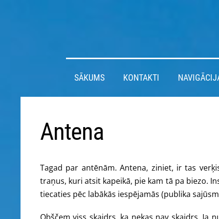
SĀKUMS
KONTAKTI
NAVIGĀCIJ
Antena
Tagad par antēnām. Antena, ziniet, ir tas verķis
traņus, kuri atsit kapeikā, pie kam tā pa biezo. I
tiecaties pēc labākās iespējamās (publika sajūsmā
Obščem viss skaidrs, ka nekas nav skaidrs. Ja n