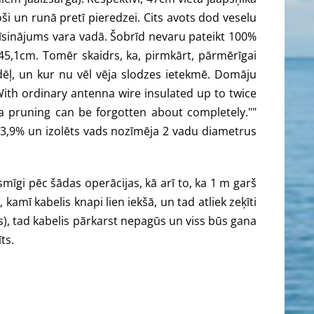
ši un runā pretī pieredzei. Cits avots dod veselu
aīsinājums vara vadā. Šobrīd nevaru pateikt 100%
45,1cm. Tomēr skaidrs, ka, pirmkārt, pārmērīgai
 dēļ, un kur nu vēl vēja slodzes ietekmē. Domāju
"With ordinary antenna wire insulated up to twice
na pruning can be forgotten about completely.""
tie 3,9% un izolēts vads nozīmēja 2 vadu diametrus
smīgi pēc šādas operācijas, kā arī to, ka 1 m garš
amī kabelis knapi lien iekšā, un tad atliek zeķīti
ns), tad kabelis pārkarst nepagūs un viss būs gana
ts.