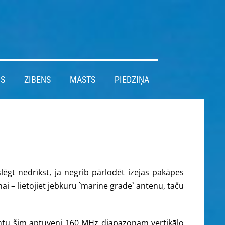
IS
ZIBENS
MASTS
PIEDZIŅA
slēgt nedrīkst, ja negrib pārlodēt izejas pakāpes
nai – lietojiet jebkuru `marine grade` antenu, taču
 ņemtu šim aptuveni 160 MHz diapazonam vertikālo