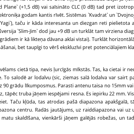
d Plane` (+1,5 dB) vai saīsināto CLC (0 dB) tad pret izotro
ektroniķa godam kantis rīvēt. Sistēmas `Kvadrat` un `Dvojno
agi`), taču ir kāda interesanta un diezgan reti pielietota a
šversija `Slim-Jim` dod jau +9 dB un turklāt tam virziena di
rādiem ir kā likteņa dāvana aklai vistai). Turklāt horizontā
āšanai, bet taupīgi to vērš ekskluzīvi pret potenciālajiem kla
ams cietā tipa, nevis ļurcīgās mīkstās. Tas, ka cietai ir neda
e. To salodē ar lodalvu (sic, ziemas salā lodalva var sairt p
smaz 90 grādu līkumposmus. Parasti antenu taisa no 15mm v
, tāpēc truba jāņem iespējami resna. Es iepirku 22 mm. Vis
 neiet. Taču kļūda, tas atrodas pašā diapazona apakšgalā,
pazona centru. Radās jautājums, uz raiddiapazona vai uz u
ta matu skaldīšana, vienkārši jāņem galējās robežas, un t