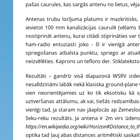
pašas caurules, kas sargās antenu no lietus, vēj
Antenas trubu locījuma platums ir mazkritisks
ievietot 100 mm kanalizācijas caurulē (vēlams b
nostiprināt antenu, kurai citādi stiprināties var
ham-radio entuziasti joko - šī ir vienīgā ant
spriegošanas atbalsta punktu, spriego ar atsait
neizvēlēties. Kaprons un teflons der. Stiklatekstol
Rezultāti – gandrīz visā diapazonā WSRV izdevi
nesalīdzināmi labāk nekā klasiska ground-plane
vien neorientējamies uz ko tik eksotisku kā s
uztveršanas attālumu, ak vai, tiešās redzamības a
vienīgi tad, ja staram nav jāaplocās ap Zemesl
šeku-reku rezultāts. Ja antena ir 2m virs ūde
https://en.wikipedia.org/wiki/Horizon#Distance_to_t
optika tad ļauj abas distances aritmētiski saskai