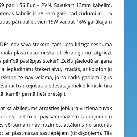
269 par 1.56 Eur + PVN. Savukārt 13mm kabelim,
antenas kabelis ir 25-33m garš, tad zudumi ir 1.15
 jaudas pāri paliek vien 19W vai pat 16W garākajam
 LDF4 nav sava štekera, tam lieto līdzīga resnuma
 malā plastmasu (neskarot ekranējumu) atgriezt
lnībā paslēpjas štekerī. Zeķīti jāielodē ar gana
 iepludinātu štekerī alvu, izrādās, ar kolofoniju
forskābe te nav vēlama, jo tā radīs gadiem ilgus
dēšanai traucējošas piedevas, jāmeklē ķīmiski tīra
tā, kamēr pirmā tieši pretēji.).
pat kā aizliegums atrasties jebkurā virzienā tuvāk
ns (ununs), bet to ar pavisam maziem zaudējumiem
oles vērsumam nav nozīmes, attālums no antenas
not ar plastmasas sastiepējiem (tirkšķoņiem). Tās