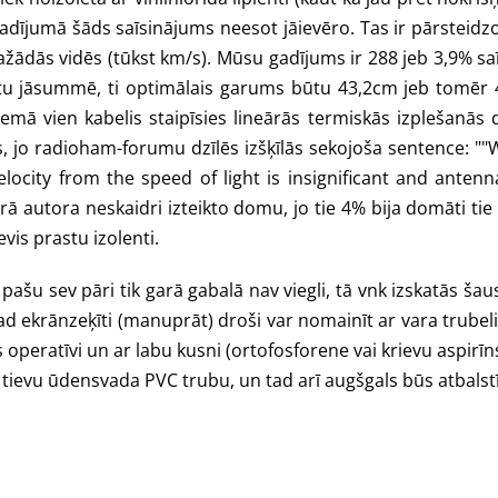
adījumā šāds saīsinājums neesot jāievēro. Tas ir pārsteidzo
dažādās vidēs (tūkst km/s). Mūsu gadījums ir 288 jeb 3,9% s
 būtu jāsummē, ti optimālais garums būtu 43,2cm jeb tomēr 
iemā vien kabelis staipīsies lineārās termiskās izplešanās
s, jo radioham-forumu dzīlēs izšķīlās sekojoša sentence: "
elocity from the speed of light is insignificant and anten
otrā autora neskaidri izteikto domu, jo tie 4% bija domāti 
vis prastu izolenti.
pašu sev pāri tik garā gabalā nav viegli, tā vnk izskatās šau
d ekrānzeķīti (manuprāt) droši var nomainīt ar vara trubeli, k
ās operatīvi un ar labu kusni (ortofosforene vai krievu aspirī
i tievu ūdensvada PVC trubu, un tad arī augšgals būs atbalstī