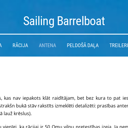
Sailing Barrelboat
A
RĀCIJA
ANTENA
PELDOŠĀ DAĻA
TREILER
, kas nav iepakots klāt raidītājam, bet bez kura to pat ie
nstrakšn bukā stāv rakstīts izmeklēti detalizēti: prasības ante
 lauž krēslus).
u vienīgi, ka rācijai ir 50 Omu viļņu pretestības izeja. Ja