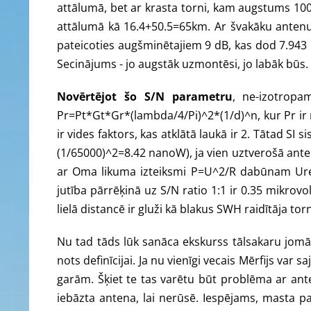
attālumā, bet ar krasta torni, kam augstums 10
attālumā kā 16.4+50.5=65km. Ar švakāku antenu ti
pateicoties augšminētajiem 9 dB, kas dod 7.943 re
Secinājums - jo augstāk uzmontēsi, jo labāk būs.
Novērtējot šo S/N parametru
, ne-izotropa
Pr=Pt*Gt*Gr*(lambda/4/Pi)^2*(1/d)^n, kur Pr ir 
ir vides faktors, kas atklātā laukā ir 2. Tātad 
(1/65000)^2=8.42 nanoW), ja vien uztverošā ant
ar Oma likuma izteiksmi P=U^2/R dabūnam Urec=
jutība pārrēķinā uz S/N ratio 1:1 ir 0.35 mikrovo
lielā distancē ir gluži kā blakus SWH raidītāja tor
Nu tad tāds lūk sanāca ekskurss tālsakaru jomā.
nots definīcijai. Ja nu vienīgi vecais Mērfijs var s
garām. Šķiet te tas varētu būt problēma ar an
iebāzta antena, lai nerūsē. Iespējams, masta p