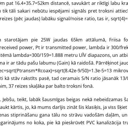
0m pat 16.4+35.7=52km distancē, savukārt ar riktīgi labu 
k tāli sakari nebūtu iespējami signāls pret troksni attiecī
izes (pēc jaudas) labāku signal/noise ratio, tas ir, sqrt(4)=
m starotājam pie 25W jaudas 65km attālumā, Friisa f
received power, Pt ir transmitted power, lambda ir 300/fr
SI sistēmā lambda=300/159=1.888 metru UĪV diapazons, un at
ena ir ar tādu pašu labumu (Gain) kā raidošā. Pārrēķinot j
sqrt(Ptransm*Rcoax)=sqrt(8.42e-9/50)=1.3e-5=13 mikrovol
lti kā stāv rakstīts pasē, tad ceramais S/N ratio jāsanāk 13/0
nim, 37 reizes skaļāka par balto troksni fonā.
 Jebšu, teikt, labāk šausmīgas beigas nekā nebeidzamas šau
ajaukt kārtis, jo, kā mums darījis zināt šis klasiķis, ja viss šķ
tenas stiprināšanu gana tālu no strāvu vadošām daļām, un 
agarinājums no koka, pie kā pieskrūvēt PVC kanalizācija t