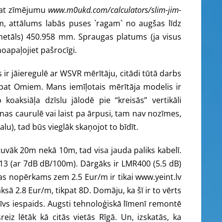
skat zīmējumu
www.m0ukd.com/calculators/slim-jim-
m, attālums labās puses `ragam` no augšas līdz
metāls) 450.958 mm. Spraugas platums (ja visus
oapaļojiet pašrocīgi.
ir jāieregulē ar WSVR mērītāju, citādi tūtā darbs
dz pat Omiem. Mans iemīļotais mērītāja modelis ir
ksiāļa dzīslu jālodē pie “kreisās” vertikāli
enas caurulē vai laist pa ārpusi, tam nav nozīmes,
u), tad būs vieglāk skaņojot to bīdīt.
tuvāk 20m nekā 10m, tad visa jauda paliks kabelī.
3 (ar 7dB dB/100m). Dārgāks ir LMR400 (5.5 dB)
 tas nopērkams zem 2.5 Eur/m ir tikai www.yeint.lv
ā 2.8 Eur/m, tikpat 8D. Domāju, ka šī ir to vērts
itīvs iespaids. Augsti tehnoloģiskā līmenī remontē
iz lētāk kā citās vietās Rīgā. Un, izskatās, ka