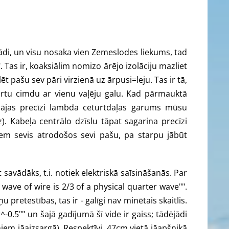
ādi, un visu nosaka vien Zemeslodes liekums, tad
". Tas ir, koaksiālim nomizo ārējo izolāciju mazliet
 pašu sev pāri virzienā uz ārpusi=leju. Tas ir tā,
ārtu cimdu ar vienu vaļēju galu. Kad pārmauktā
glabājas precīzi lambda ceturtdaļas garums mūsu
. Kabeļa centrālo dzīslu tāpat sagarina precīzi
zem sevis atrodošos sevi pašu, pa starpu jābūt
 savādāks, t.i. notiek elektriskā saīsināšanās. Par
 wave of wire is 2/3 of a physical quarter wave"".
 pretestības, tas ir - galīgi nav minētais skaitlis.
^-0.5"" un šajā gadījumā šī vide ir gaiss; tādējādi
ņiem jāaizsargā). Respektīvi, 47cm vietā jāapšņikā