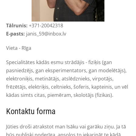
Tālrunis:
+371-20042318
E-pasts:
janis_59@inbox.lv
Vieta - Rīga
Specialitātes kādās esmu strādājis - fiziķis (gan
pasniedzējs, gan eksperimentators, gan modelētājs),
elektroniķis, metinātājs, atslēdznieks, virpotājs,
frēzētājs, elektriķis, celtnieks, šoferis, kapteinis, un vēl
kādas simts citas, piemēram, skolotājs (fizikas).
Kontaktu forma
Jūties droši atrakstot man īsāku vai garāku ziņu. Ja tā
būs publiski noderīga, apsolos to iekarināt te kādā