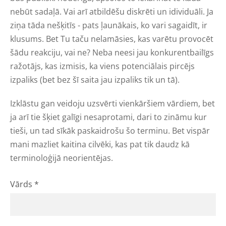
nebūt sadaļā. Vai arī atbildēšu diskrēti un idividuāli. Ja
ziņa tāda nešķitīs - pats ļaunākais, ko vari sagaidīt, ir
klusums. Bet Tu taču nelamāsies, kas varētu provocēt
šādu reakciju, vai ne? Neba neesi jau konkurentbailīgs
ražotājs, kas izmisis, ka viens potenciālais pircējs
izpaliks (bet bez šī saita jau izpaliks tik un tā).
Izklāstu gan veidoju uzsvērti vienkāršiem vārdiem, bet
ja arī tie šķiet galīgi nesaprotami, dari to zināmu kur
tieši, un tad sīkāk paskaidrošu šo terminu. Bet vispār
mani mazliet kaitina cilvēki, kas pat tik daudz kā
terminoloģijā neorientējas.
Vārds
*